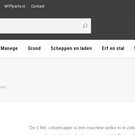
MTPparts.nl
Contact
Manege
Grond
Scheppen en laden
Erf en stal
aier
De 1 Mtr. cirkelmaaier is een machine welke in te zett