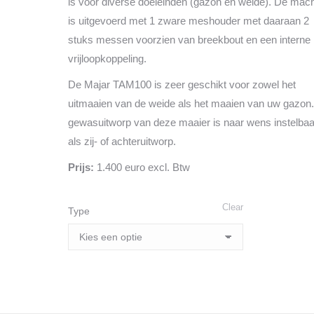
is voor diverse doeleinden (gazon en weide). De mac
is uitgevoerd met 1 zware meshouder met daaraan 2
stuks messen voorzien van breekbout en een interne
vrijloopkoppeling.
De Majar TAM100 is zeer geschikt voor zowel het
uitmaaien van de weide als het maaien van uw gazon
gewasuitworp van deze maaier is naar wens instelbaa
als zij- of achteruitworp.
Prijs:
1.400 euro excl. Btw
Clear
Type