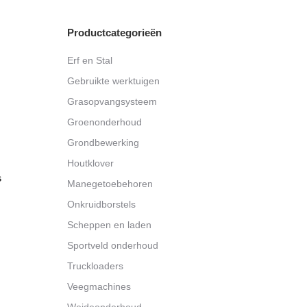
through
€8.650,00
Productcategorieën
Erf en Stal
Gebruikte werktuigen
Grasopvangsysteem
Groenonderhoud
Grondbewerking
Houtklover
s
Manegetoebehoren
Onkruidborstels
Scheppen en laden
Sportveld onderhoud
Truckloaders
Veegmachines