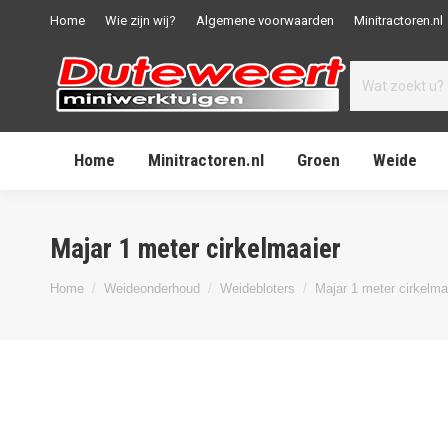
Home
Wie zijn wij?
Algemene voorwaarden
Minitractoren.nl
Home
Minitractoren.nl
Groen
Weide
Majar 1 meter cirkelmaaier
Je bent hier:
Home
Weideonderhoud
Weidebloters
Majar 1 meter cirkelma