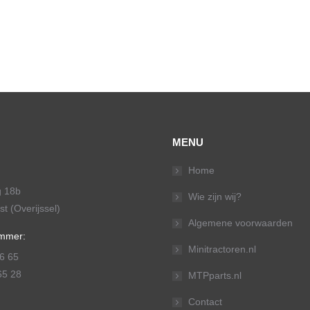
MENU
Home
g 18b
Wie zijn wij?
t (Overijssel)
Algemene voorwaarden
mmer:
Minitractoren.nl
6 65
65 28
MTPparts.nl
Contact