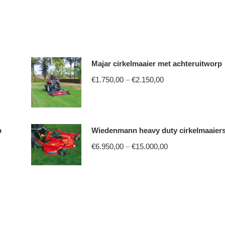
Majar cirkelmaaier met achteruitworp
Price
€
1.750,00
–
€
2.150,00
range:
This
€1.750,00
product
through
p
Wiedenmann heavy duty cirkelmaaier
has
€2.150,00
multiple
Price
€
6.950,00
–
€
15.000,00
variants.
range:
This
The
€6.950,00
product
options
through
has
may
€15.000,00
multiple
be