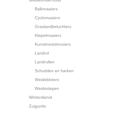
Weideonderhoud
Balkmaaiers
Cyclomaaiers
Graslandbeluchters
Klepelmaaiers
Kunstmeststrooiers
Landrol
Landrollen
Schudden en harken
Weidebloters
Weideslepen
Winterdienst
Zuigunits