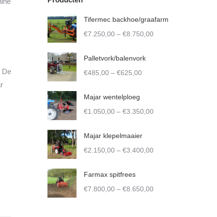
hine
Tifermec backhoe/graafarm
Price
€
7.250,00
–
€
8.750,00
range:
€7.250,00
Palletvork/balenvork
through
. De
Price
€
485,00
–
€
625,00
€8.750,00
r
range:
€485,00
Majar wentelploeg
through
Price
€
1.050,00
–
€
3.350,00
€625,00
range:
€1.050,00
Majar klepelmaaier
through
Price
€
2.150,00
–
€
3.400,00
€3.350,00
range:
€2.150,00
Farmax spitfrees
through
Price
€
7.800,00
–
€
8.650,00
€3.400,00
range:
€7.800,00