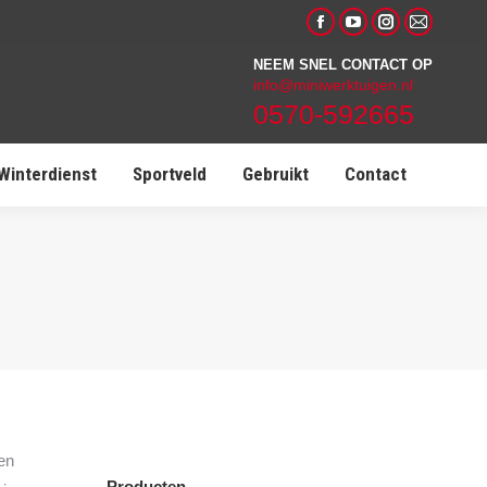
Facebook
YouTube
Instagram
Mail
page
page
page
page
NEEM SNEL CONTACT OP
info@miniwerktuigen.nl
opens
opens
opens
opens
0570-592665
in
in
in
in
new
new
new
new
Winterdienst
Sportveld
Gebruikt
Contact
window
window
window
window
en
Producten