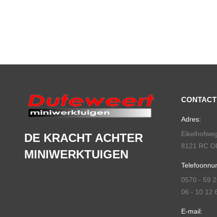
CONTACT
Adres:
Eikelhofwe
DE KRACHT ACHTER
8121 RC Ols
MINIWERKTUIGEN
Telefoonnu
0570 - 59 2
06 - 10 12 
E-mail: