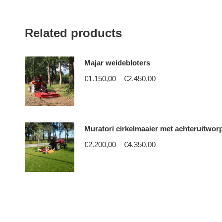
Related products
Majar weidebloters
Price
€
1.150,00
–
€
2.450,00
range:
This
€1.150,00
product
through
Muratori cirkelmaaier met achteruitwor
has
€2.450,00
multiple
Price
€
2.200,00
–
€
4.350,00
variants.
range:
This
The
€2.200,00
product
options
through
has
may
€4.350,00
multiple
be