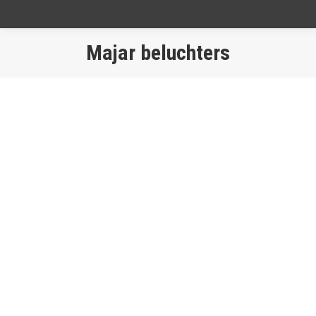
Majar beluchters
Je bent hier: