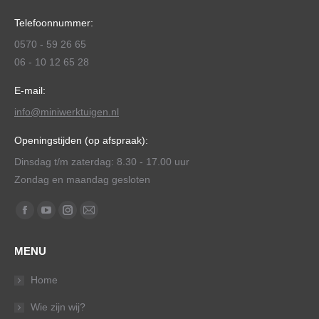
Telefoonnummer:
0570 - 59 26 65
06 - 10 12 65 28
E-mail:
info@miniwerktuigen.nl
Openingstijden (op afspraak):
Dinsdag t/m zaterdag: 8.30 - 17.00 uur
Zondag en maandag gesloten
Vind ons op:
Facebook
YouTube
Instagram
Mail
page
page
page
page
MENU
opens
opens
opens
opens
in
in
in
in
Home
new
new
new
new
Wie zijn wij?
window
window
window
window