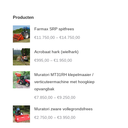
Producten
Farmax SRP spitfrees
Price
€
11.750,00
–
€
14.750,00
range:
€11.750,00
Acrobaat hark (wielhark)
through
Price
€
995,00
–
€
1.950,00
€14.750,00
range:
€995,00
Muratori MT31RH klepelmaaier /
through
verticuteermachine met hoogkiep
€1.950,00
opvangbak
Price
€
7.850,00
–
€
9.250,00
range:
Muratori zware vollegrondsfrees
€7.850,00
Price
€
2.750,00
–
€
3.950,00
through
range:
€9.250,00