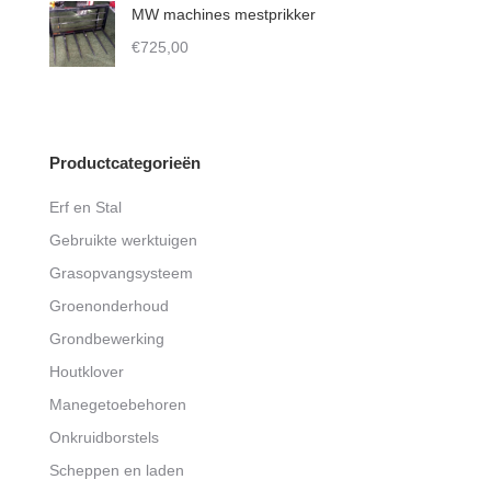
€2.750,00
MW machines mestprikker
through
€
725,00
€3.950,00
Productcategorieën
Erf en Stal
Gebruikte werktuigen
Grasopvangsysteem
Groenonderhoud
Grondbewerking
Houtklover
Manegetoebehoren
Onkruidborstels
Scheppen en laden