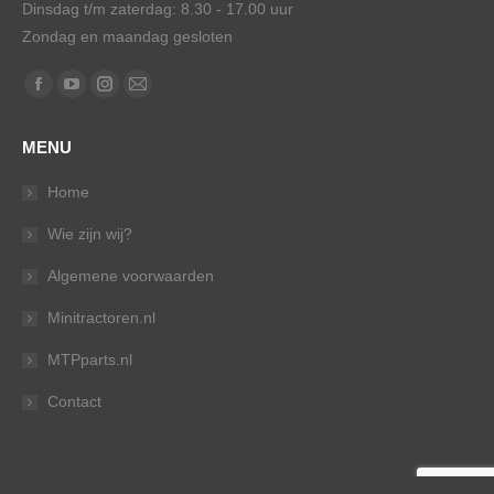
Dinsdag t/m zaterdag: 8.30 - 17.00 uur
Zondag en maandag gesloten
Vind ons op:
Facebook
YouTube
Instagram
Mail
page
page
page
page
MENU
opens
opens
opens
opens
in
in
in
in
Home
new
new
new
new
Wie zijn wij?
window
window
window
window
Algemene voorwaarden
Minitractoren.nl
MTPparts.nl
Contact