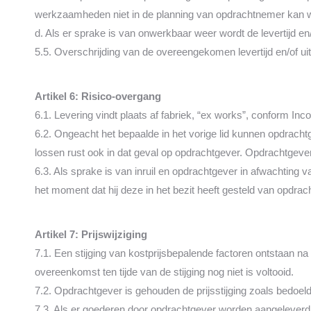
werkzaamheden niet in de planning van opdrachtnemer kan wo
d. Als er sprake is van onwerkbaar weer wordt de levertijd en
5.5. Overschrijding van de overeengekomen levertijd en/of uit
Artikel 6: Risico-overgang
6.1. Levering vindt plaats af fabriek, “ex works”, conform I
6.2. Ongeacht het bepaalde in het vorige lid kunnen opdrach
lossen rust ook in dat geval op opdrachtgever. Opdrachtgever
6.3. Als sprake is van inruil en opdrachtgever in afwachting van
het moment dat hij deze in het bezit heeft gesteld van opdra
A
rtikel 7: Prijswijziging
7.1. Een stijging van kostprijsbepalende factoren ontstaan
overeenkomst ten tijde van de stijging nog niet is voltooid.
7.2. Opdrachtgever is gehouden de prijsstijging zoals bedoel
7.3. Als er goederen door opdrachtgever worden aangelever