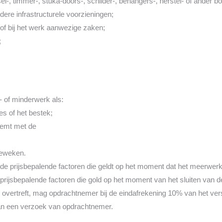
sel-, timmer-, stuka-doors-, schilder-, behangers-, herstel- of ander 
ndere infrastructurele voorzieningen;
of bij het werk aanwezige zaken;
;
r- of minderwerk als:
ies of het bestek;
stemt met de
geweken.
 prijsbepalende factoren die geldt op het moment dat het meerwerk 
rijsbepalende factoren die gold op het moment van het sluiten van 
overtreft, mag opdrachtnemer bij de eindafrekening 10% van het versc
van een verzoek van opdrachtnemer.