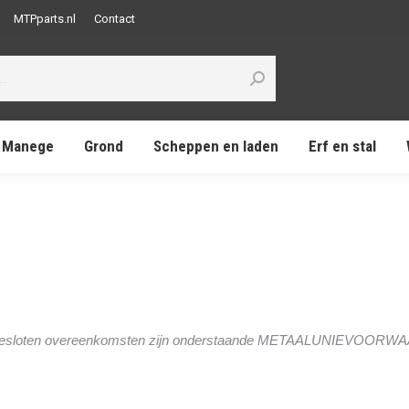
MTPparts.nl
Contact
Manege
Grond
Scheppen en laden
Erf en stal
 ons gesloten overeenkomsten zijn onderstaande METAALUNIEVOOR