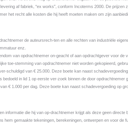
levering af fabriek, “ex works”, conform Incoterms 2000. De prijzen z
emer het recht alle kosten die hij heeft moeten maken om zijn aanbied
opdrachtnemer de auteursrech-ten en alle rechten van industriële eig
rammatuur enz.
gendom van opdrachtnemer on-geacht of aan opdrachtgever voor de ve
lijke toe-stemming van opdrachtnemer niet worden gekopieerd, gebru
 ver-schuldigd van € 25.000. Deze boete kan naast schadevergoedin
bedoeld in lid 1 op eerste ver-zoek binnen de door opdrachtnemer ges
 van € 1.000 per dag. Deze boete kan naast schadevergoeding op gr
 informatie die hij van op-drachtnemer krijgt als deze geen directe
ens hem gemaakte tekeningen, berekeningen, ontwerpen en voor de f