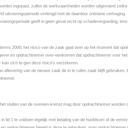
rden ingepast, zullen de werkzaamheden worden uitgevoerd zodra de
/of uitvoeringsperiode verlengd met de daardoor ontstane vertraging.
voeringsperiode geeft in geen geval recht op schadevergoeding, tenzij
ncoterms 2000; het risico van de zaak gaat over op het moment dat op
tgever en opdrachtnemer over-eenkomen dat opdrachtnemer voor het tra
 kan zich te-gen deze risico’s verzekeren.
 aflevering van de nieuwe zaak de in te ruilen zaak blijft gebruiken, bli
chtnemer.
 na het sluiten van de overeen-komst mag door opdrachtnemer worden
d in lid 1 te voldoen tegelijk met betaling van de hoofdsom of de eer
d en opdrachtnemer bereid is deze te gebruiken, mag opdrachtnemer