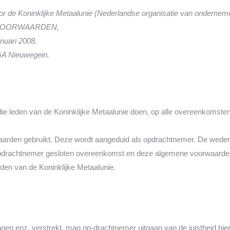
 de Koninklijke Metaalunie (Nederlandse organisatie van ondernemers
AVOORWAARDEN,
anuari 2008.
GA Nieuwegein.
e leden van de Koninklijke Metaalunie doen, op alle overeenkomsten d
waarden gebruikt. Deze wordt aangeduid als opdrachtnemer. De wederp
 opdrachtnemer gesloten overeenkomst en deze algemene voorwaarden
den van de Koninklijke Metaalunie.
n enz. verstrekt, mag op-drachtnemer uitgaan van de juistheid hierv