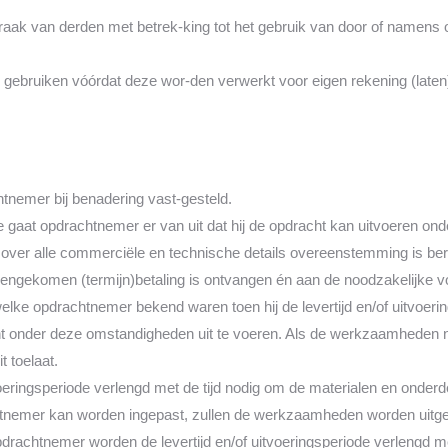
aak van derden met betrek-king tot het gebruik van door of namens 
gebruiken vóórdat deze wor-den verwerkt voor eigen rekening (laten)
htnemer bij benadering vast-gesteld.
riode gaat opdrachtnemer er van uit dat hij de opdracht kan uitvoeren
er over alle commerciële en technische details overeenstemming is ber
reengekomen (termijn)betaling is ontvangen én aan de noodzakelijke v
elke opdrachtnemer bekend waren toen hij de levertijd en/of uitvoerin
cht onder deze omstandigheden uit te voeren. Als de werkzaamheden 
t toelaat.
tvoeringsperiode verlengd met de tijd nodig om de materialen en onder
chtnemer kan worden ingepast, zullen de werkzaamheden worden uitgev
pdrachtnemer worden de levertijd en/of uitvoeringsperiode verlengd m