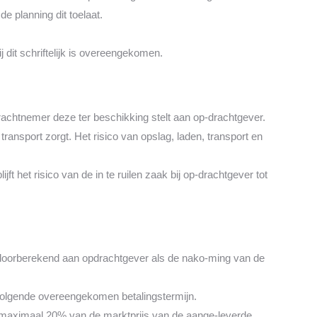
 planning dit toelaat.
 dit schriftelijk is overeengekomen.
drachtnemer deze ter beschikking stelt aan op-drachtgever.
nsport zorgt. Het risico van opslag, laden, transport en
jft het risico van de in te ruilen zaak bij op-drachtgever tot
 doorberekend aan opdrachtgever als de nako-ming van de
stvolgende overeengekomen betalingstermijn.
 maximaal 20% van de marktprijs van de aange-leverde