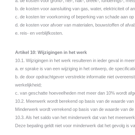
a. de kosten voor grond-, hei-, hak-, breek-, funderings-, met
b. de kosten voor aansluiting van gas, water, elektriciteit of a
c. de kosten ter voorkoming of beperking van schade aan op 
d. de kosten voor afvoer van materialen, bouwstoffen of afval
e. reis- en verblijfkosten.
Artikel 10: Wijzigingen in het werk
10.1. Wijzigingen in het werk resulteren in ieder geval in mee
a. er sprake is van een wijziging in het ontwerp, de specificat
b. de door opdrachtgever verstrekte informatie niet overeen
werkelijkheid;
c. van geschatte hoeveelheden met meer dan 10% wordt af
10.2. Meerwerk wordt berekend op basis van de waarde van de
Minderwerk wordt verrekend op basis van de waarde van de p
10.3. Als het saldo van het minderwerk dat van het meerwerk 
Deze bepaling geldt niet voor minderwerk dat het gevolg is 