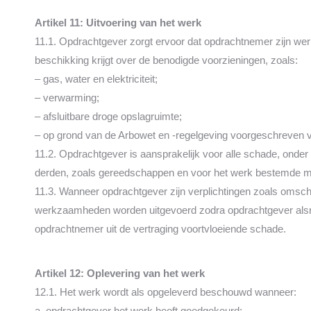
Artikel 11: Uitvoering van het werk
11.1. Opdrachtgever zorgt ervoor dat opdrachtnemer zijn wer
beschikking krijgt over de benodigde voorzieningen, zoals:
– gas, water en elektriciteit;
– verwarming;
– afsluitbare droge opslagruimte;
– op grond van de Arbowet en -regelgeving voorgeschreven v
11.2. Opdrachtgever is aansprakelijk voor alle schade, onder
derden, zoals gereedschappen en voor het werk bestemde ma
11.3. Wanneer opdrachtgever zijn verplichtingen zoals omsch
werkzaamheden worden uitgevoerd zodra opdrachtgever alsnog 
opdrachtnemer uit de vertraging voortvloeiende schade.
Artikel 12: Oplevering van het werk
12.1. Het werk wordt als opgeleverd beschouwd wanneer:
a. opdrachtgever het werk heeft goedgekeurd;