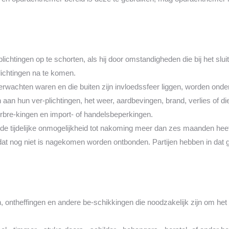
lichtingen op te schorten, als hij door omstandigheden die bij het sl
rplichtingen na te komen.
rwachten waren en die buiten zijn invloedssfeer liggen, worden onde
 aan hun ver-plichtingen, het weer, aardbevingen, brand, verlies of d
bre-kingen en import- of handelsbeperkingen.
s de tijdelijke onmogelijkheid tot nakoming meer dan zes maanden he
en dat nog niet is nagekomen worden ontbonden. Partijen hebben in dat
ontheffingen en andere be-schikkingen die noodzakelijk zijn om het we