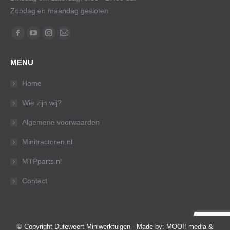
Zondag en maandag gesloten
Vind ons op:
Facebook
YouTube
Instagram
Mail
page
page
page
page
MENU
opens
opens
opens
opens
in
in
in
in
Home
new
new
new
new
Wie zijn wij?
window
window
window
window
Algemene voorwaarden
Minitractoren.nl
MTPparts.nl
Contact
© Copyright Duteweert Miniwerktuigen - Made by:
MOOI! media &