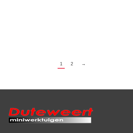
Muratori zware
Majar 1 meter cirkelmaaier
klepelmaaiers met
€
1.400,00
hamerklepels
Price
€
4.300,00
–
€
5.200,00
range:
€4.300,00
1
2
→
through
€5.200,00