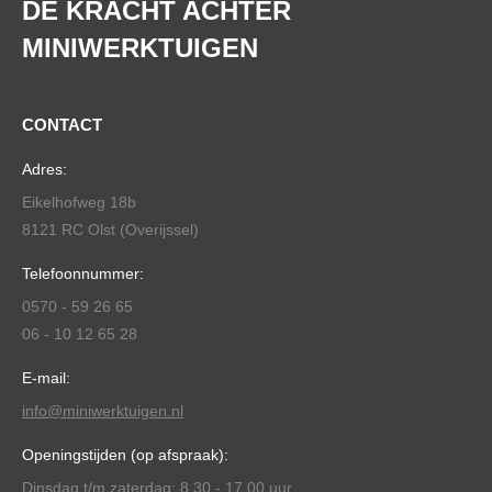
DE KRACHT ACHTER
MINIWERKTUIGEN
CONTACT
Adres:
Eikelhofweg 18b
8121 RC Olst (Overijssel)
Telefoonnummer:
0570 - 59 26 65
06 - 10 12 65 28
E-mail:
info@miniwerktuigen.nl
Openingstijden (op afspraak):
Dinsdag t/m zaterdag: 8.30 - 17.00 uur