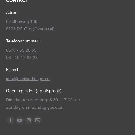
CONTACT
Adres:
Eikelhofweg 18b
8121 RC Olst (Overijssel)
Telefoonnummer:
0570 - 59 26 65
06 - 10 12 65 28
E-mail:
info@miniwerktuigen.nl
Openingstijden (op afspraak):
Dinsdag t/m zaterdag: 8.30 - 17.00 uur
Zondag en maandag gesloten
Vind ons op:
Facebook
YouTube
Instagram
Mail
page
page
page
page