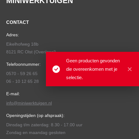
MINIWERKTUIGEN
CONTACT
Adres:
Eikelhofweg 18b
8121 RC Olst (Overijssel)
Geen producten gevonden
Telefoonnummer:
die overeenkomen met je
0570 - 59 26 65
selectie.
06 - 10 12 65 28
E-mail:
info@miniwerktuigen.nl
Openingstijden (op afspraak):
Dinsdag t/m zaterdag: 8.30 - 17.00 uur
Zondag en maandag gesloten