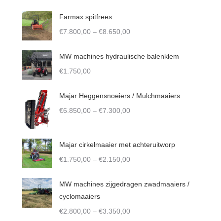
The
Farmax spitfrees
options
Price
€
7.800,00
–
€
8.650,00
may
range:
be
€7.800,00
MW machines hydraulische balenklem
chosen
through
€
1.750,00
on
€8.650,00
the
Majar Heggensnoeiers / Mulchmaaiers
product
Price
€
6.850,00
–
€
7.300,00
page
range:
€6.850,00
Majar cirkelmaaier met achteruitworp
through
Price
€7.300,00
€
1.750,00
–
€
2.150,00
range:
€1.750,00
MW machines zijgedragen zwadmaaiers /
through
cyclomaaiers
€2.150,00
Price
€
2.800,00
–
€
3.350,00