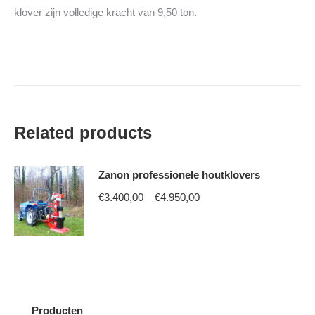
klover zijn volledige kracht van 9,50 ton.
Related products
Zanon professionele houtklovers
Price
€
3.400,00
–
€
4.950,00
range:
This
€3.400,00
product
through
has
€4.950,00
multiple
variants.
Producten