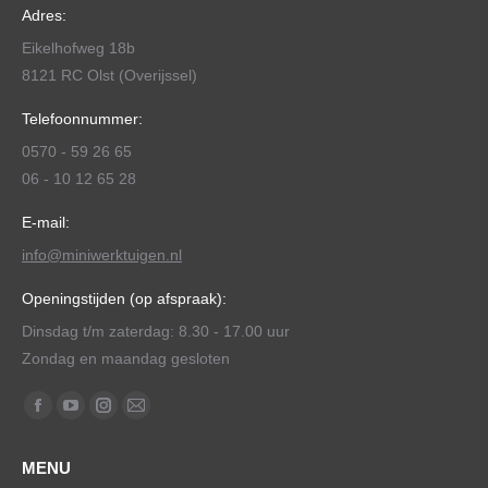
Adres:
Eikelhofweg 18b
8121 RC Olst (Overijssel)
Telefoonnummer:
0570 - 59 26 65
06 - 10 12 65 28
E-mail:
info@miniwerktuigen.nl
Openingstijden (op afspraak):
Dinsdag t/m zaterdag: 8.30 - 17.00 uur
Zondag en maandag gesloten
Vind ons op:
Facebook
YouTube
Instagram
Mail
page
page
page
page
MENU
opens
opens
opens
opens