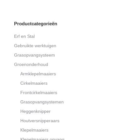
range:
€2.800,00
through
Productcategorieën
€3.350,00
Erf en Stal
Gebruikte werktuigen
Grasopvangsysteem
Groenonderhoud
Armklepelmaaiers
Cirkelmaaiers
Frontcirkelmaaiers
Grasopvangsystemen
Heggenknipper
Houtversnipperaars
Klepelmaaiers
Klepelmaaiers opvang