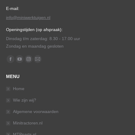
E-mail:
info@miniwerktuigen.nl
Openingstijden (op afspraak):
Dinsdag t/m zaterdag: 8.30 - 17.00 uur
Zondag en maandag gesloten
Vind ons op:
Facebook
YouTube
Instagram
Mail
page
page
page
page
MENU
opens
opens
opens
opens
in
in
in
in
Home
new
new
new
new
Wie zijn wij?
window
window
window
window
Algemene voorwaarden
Minitractoren.nl
MTPparts.nl