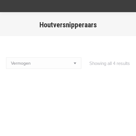
Houtversnipperaars
Showing all 4 results