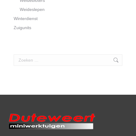
Weidebloters
Weideslepen
Winterdienst
Zuigunits
Search: