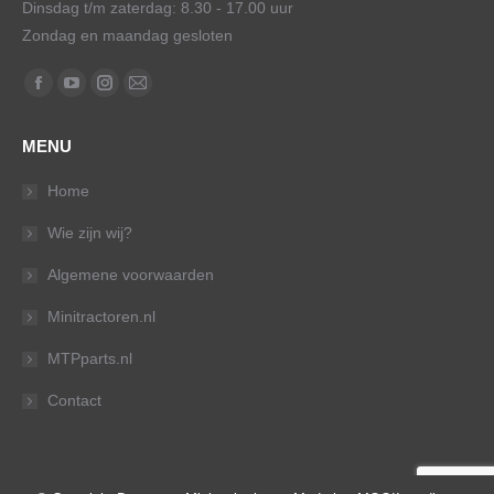
Dinsdag t/m zaterdag: 8.30 - 17.00 uur
Zondag en maandag gesloten
Vind ons op:
Facebook
YouTube
Instagram
Mail
page
page
page
page
MENU
opens
opens
opens
opens
in
in
in
in
Home
new
new
new
new
Wie zijn wij?
window
window
window
window
Algemene voorwaarden
Minitractoren.nl
MTPparts.nl
Contact