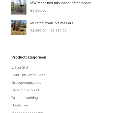
€6.100,00
MW Machines miniloader afneembaar
through
€
3.950,00
€8.600,00
Muratori frontcirkelmaaiers
Price
€
3.250,00
–
€
3.850,00
range:
€3.250,00
through
€3.850,00
Productcategorieën
Erf en Stal
Gebruikte werktuigen
Grasopvangsysteem
Groenonderhoud
Grondbewerking
Houtklover
Manegetoebehoren