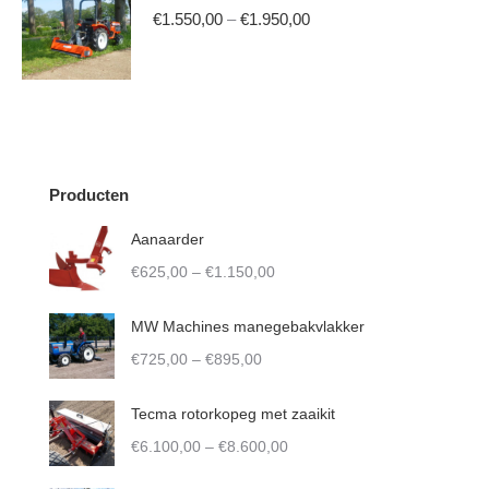
has
€2.275,00
Price
be
€
1.550,00
–
€
1.950,00
page
multiple
range:
chosen
variants.
This
€1.550,00
on
The
product
through
the
options
has
€1.950,00
product
may
multiple
page
be
variants.
Producten
chosen
The
Aanaarder
on
options
Price
€
625,00
–
€
1.150,00
the
may
range:
product
be
€625,00
MW Machines manegebakvlakker
page
chosen
through
Price
€
725,00
–
€
895,00
on
€1.150,00
range:
the
€725,00
Tecma rotorkopeg met zaaikit
product
through
Price
€
6.100,00
–
€
8.600,00
page
€895,00
range: