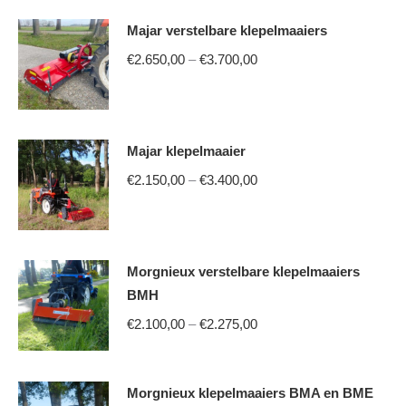
Majar verstelbare klepelmaaiers
Price
€
2.650,00
–
€
3.700,00
range:
This
€2.650,00
product
through
Majar klepelmaaier
has
€3.700,00
multiple
Price
€
2.150,00
–
€
3.400,00
variants.
range:
This
The
€2.150,00
product
options
through
Morgnieux verstelbare klepelmaaiers
has
may
€3.400,00
BMH
multiple
be
Price
variants.
€
2.100,00
–
€
2.275,00
chosen
range:
The
on
This
€2.100,00
options
the
Morgnieux klepelmaaiers BMA en BME
product
through
may
product