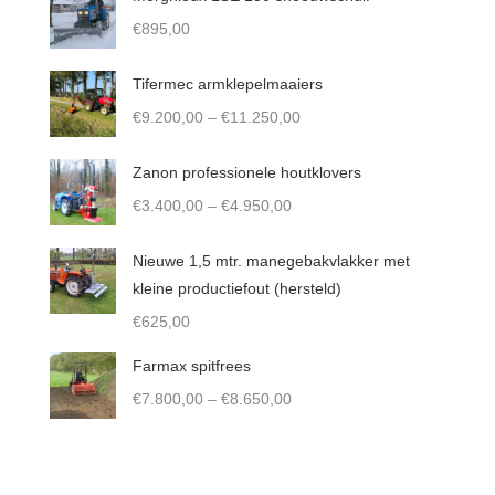
€
895,00
Tifermec armklepelmaaiers
Price
€
9.200,00
–
€
11.250,00
range:
€9.200,00
Zanon professionele houtklovers
through
Price
€
3.400,00
–
€
4.950,00
€11.250,00
range:
€3.400,00
Nieuwe 1,5 mtr. manegebakvlakker met
through
kleine productiefout (hersteld)
€4.950,00
€
625,00
Farmax spitfrees
Price
€
7.800,00
–
€
8.650,00
range:
€7.800,00
through