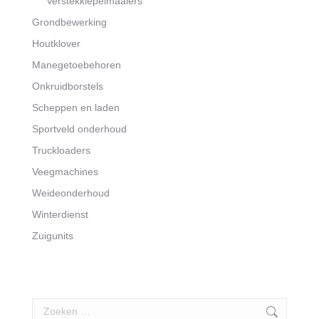
Verstekklepelmaaiers
Grondbewerking
Houtklover
Manegetoebehoren
Onkruidborstels
Scheppen en laden
Sportveld onderhoud
Truckloaders
Veegmachines
Weideonderhoud
Winterdienst
Zuigunits
Search: