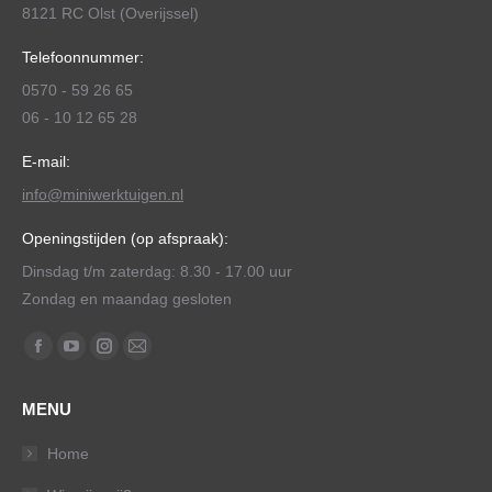
8121 RC Olst (Overijssel)
Telefoonnummer:
0570 - 59 26 65
06 - 10 12 65 28
E-mail:
info@miniwerktuigen.nl
Openingstijden (op afspraak):
Dinsdag t/m zaterdag: 8.30 - 17.00 uur
Zondag en maandag gesloten
Vind ons op:
Facebook
YouTube
Instagram
Mail
page
page
page
page
MENU
opens
opens
opens
opens
in
in
in
in
Home
new
new
new
new