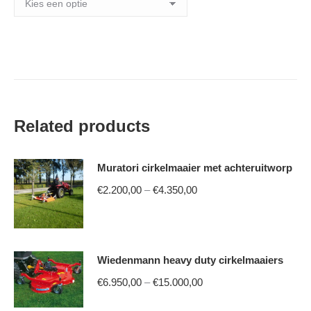
Related products
Muratori cirkelmaaier met achteruitworp
Price
€
2.200,00
–
€
4.350,00
range:
This
€2.200,00
product
through
Wiedenmann heavy duty cirkelmaaiers
has
€4.350,00
multiple
Price
€
6.950,00
–
€
15.000,00
variants.
range: