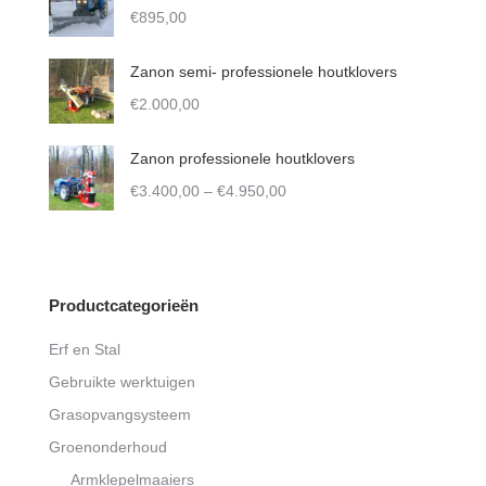
through
€
895,00
page
€4.100,00
Zanon semi- professionele houtklovers
€
2.000,00
Zanon professionele houtklovers
Price
€
3.400,00
–
€
4.950,00
range:
€3.400,00
through
€4.950,00
Productcategorieën
Erf en Stal
Gebruikte werktuigen
Grasopvangsysteem
Groenonderhoud
Armklepelmaaiers