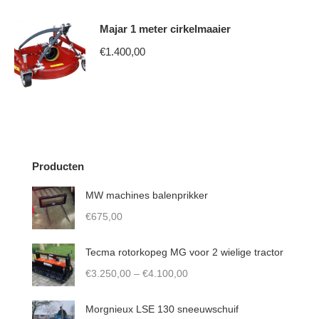
This
The
€6.950,00
product
options
through
Majar 1 meter cirkelmaaier
has
may
€15.000,00
€
1.400,00
multiple
be
variants.
chosen
This
The
on
product
options
the
has
may
product
multiple
be
page
variants.
Producten
chosen
The
MW machines balenprikker
on
options
€
675,00
the
may
product
be
Tecma rotorkopeg MG voor 2 wielige tractor
page
chosen
Price
€
3.250,00
–
€
4.100,00
on
range:
the
€3.250,00
Morgnieux LSE 130 sneeuwschuif
product