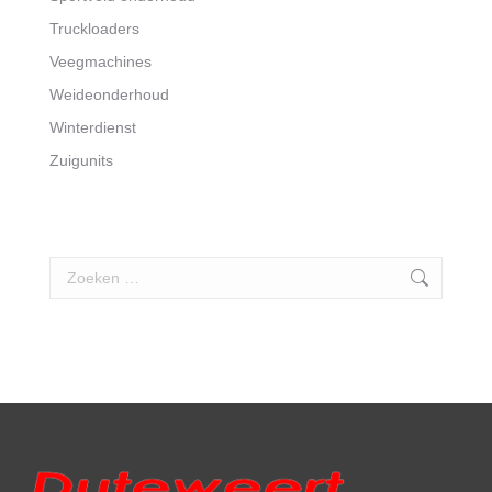
Truckloaders
Veegmachines
Weideonderhoud
Winterdienst
Zuigunits
Search: