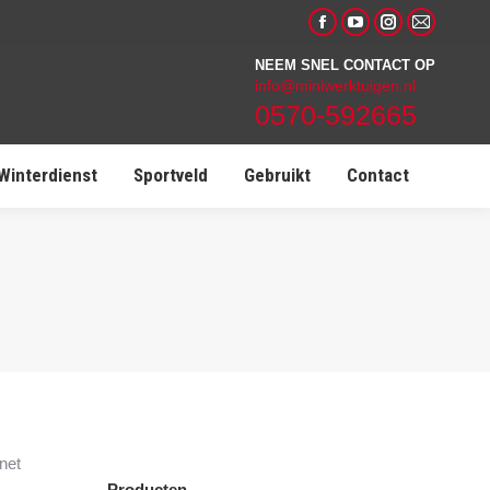
Facebook
YouTube
Instagram
Mail
page
page
page
page
NEEM SNEL CONTACT OP
info@miniwerktuigen.nl
opens
opens
opens
opens
0570-592665
in
in
in
in
new
new
new
new
Winterdienst
Sportveld
Gebruikt
Contact
window
window
window
window
net
Producten