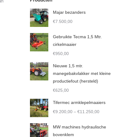
an
Majar bezanders
€
7.500,00
Gebruikte Tecma 1,5 Mtr.
cirkelmaaier
€
950,00
Nieuwe 1,5 mtr.
manegebakvlakker met kleine
productiefout (hersteld)
€
625,00
Tifermec armklepelmaaiers
Price
€
9.200,00
–
€
11.250,00
range:
€9.200,00
MW machines hydraulische
through
bovenklem