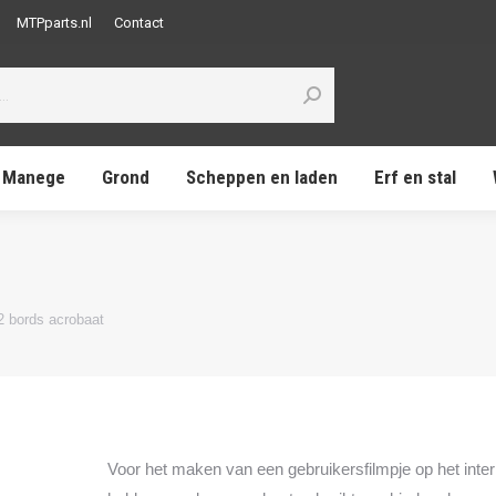
MTPparts.nl
Contact
Manege
Grond
Scheppen en laden
Erf en stal
 bords acrobaat
Voor het maken van een gebruikersfilmpje op het inter