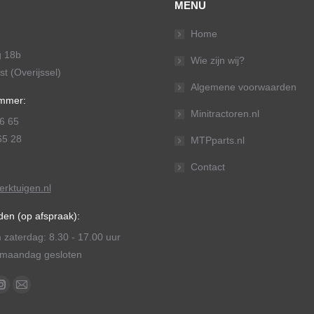
MENU
Home
g 18b
Wie zijn wij?
t (Overijssel)
Algemene voorwaarden
mmer:
Minitractoren.nl
6 65
65 28
MTPparts.nl
Contact
rktuigen.nl
den (op afspraak):
 zaterdag: 8.30 - 17.00 uur
maandag gesloten
:
k
Tube
Instagram
Mail
e
page
page