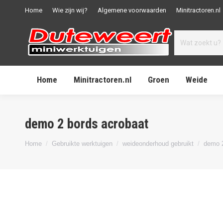
Home
Wie zijn wij?
Algemene voorwaarden
Minitractoren.nl
Home
Minitractoren.nl
Groen
Weide
demo 2 bords acrobaat
Je bent hier:
Home
Gebruikte werktuigen
weideonderhoud gebruikt
demo 2