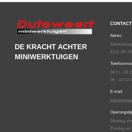
CONTACT
Adres:
Eikelhofwe
DE KRACHT ACHTER
8121 RC Ols
MINIWERKTUIGEN
Telefoonnu
0570 - 59 2
06 - 10 12 
E-mail:
info@miniwe
Openingstij
Dinsdag t/m
Zondag en 