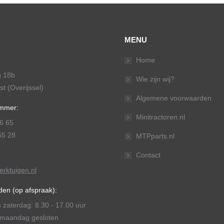
MENU
Home
g 18b
Wie zijn wij?
t (Overijssel)
Algemene voorwaarden
mmer:
Minitractoren.nl
6 65
65 28
MTPparts.nl
Contact
rktuigen.nl
den (op afspraak):
 zaterdag: 8.30 - 17.00 uur
maandag gesloten