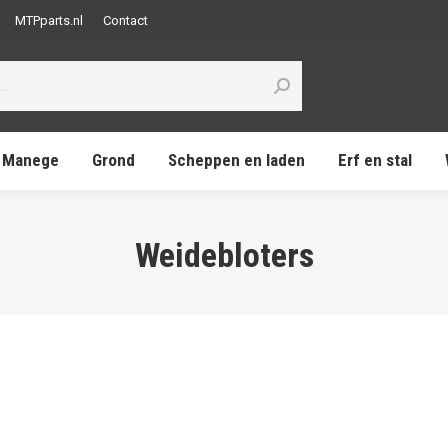
MTPparts.nl
Contact
Manege
Grond
Scheppen en laden
Erf en stal
Weidebloters