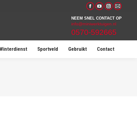
Facebook
YouTube
Instagram
Mail
page
page
page
page
NEEM SNEL CONTACT OP
info@miniwerktuigen.nl
opens
opens
opens
opens
0570-592665
in
in
in
in
new
new
new
new
Winterdienst
Sportveld
Gebruikt
Contact
window
window
window
window