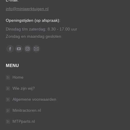
E-mail:
info@miniwerktuigen.nl
Openingstijden (op afspraak):
Dinsdag t/m zaterdag: 8.30 - 17.00 uur
Zondag en maandag gesloten
Vind ons op:
Facebook
YouTube
Instagram
Mail
page
page
page
page
MENU
opens
opens
opens
opens
in
in
in
in
Home
new
new
new
new
Wie zijn wij?
window
window
window
window
Algemene voorwaarden
Minitractoren.nl
MTPparts.nl