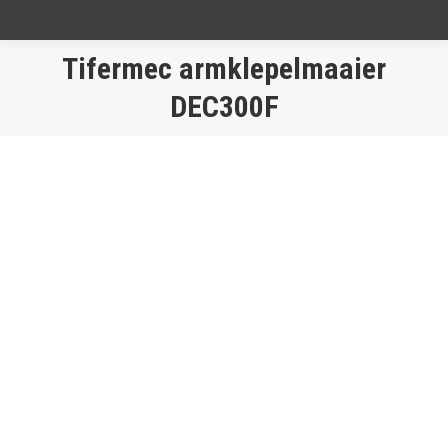
Tifermec armklepelmaaier
Je bent hier:
DEC300F