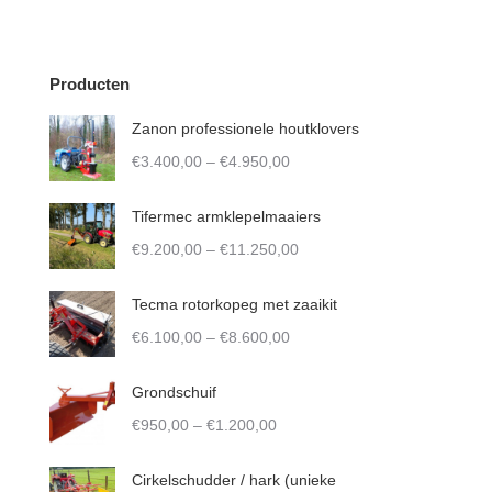
Producten
Zanon professionele houtklovers
Price
€
3.400,00
–
€
4.950,00
range:
€3.400,00
Tifermec armklepelmaaiers
through
Price
€
9.200,00
–
€
11.250,00
€4.950,00
range:
€9.200,00
Tecma rotorkopeg met zaaikit
through
Price
€
6.100,00
–
€
8.600,00
€11.250,00
range:
€6.100,00
Grondschuif
through
Price
€
950,00
–
€
1.200,00
€8.600,00
range:
€950,00
Cirkelschudder / hark (unieke