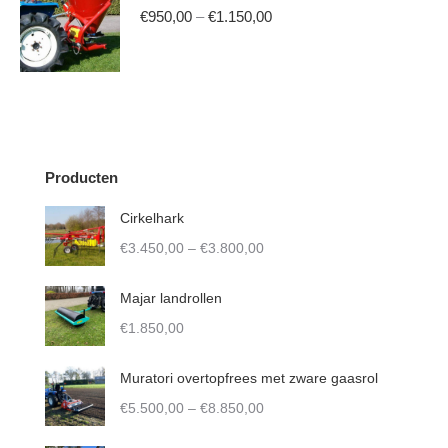
may
Price
€
950,00
–
€
1.150,00
be
range:
This
chosen
€950,00
product
on
through
has
the
€1.150,00
multiple
product
variants.
Producten
page
The
Cirkelhark
options
Price
€
3.450,00
–
€
3.800,00
may
range:
be
€3.450,00
Majar landrollen
chosen
through
€
1.850,00
on
€3.800,00
the
Muratori overtopfrees met zware gaasrol
product
Price
€
5.500,00
–
€
8.850,00
page
range: