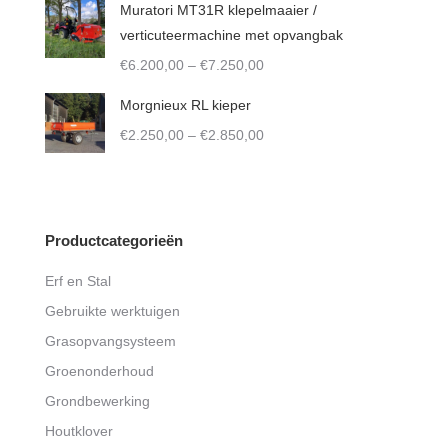
€5.500,00
Muratori MT31R klepelmaaier /
through
verticuteermachine met opvangbak
€8.850,00
Price
€
6.200,00
–
€
7.250,00
range:
Morgnieux RL kieper
€6.200,00
Price
€
2.250,00
–
€
2.850,00
through
range:
€7.250,00
€2.250,00
through
€2.850,00
Productcategorieën
Erf en Stal
Gebruikte werktuigen
Grasopvangsysteem
Groenonderhoud
Grondbewerking
Houtklover