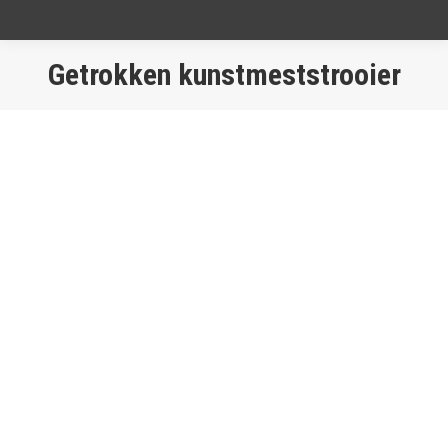
Getrokken kunstmeststrooier
Je bent hier: