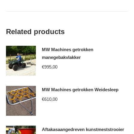
Related products
MW Machines getrokken
manegebakvlakker
€
995,00
This
MW Machines getrokken Weidesleep
product
has
€
610,00
multiple
variants.
The
Aftakasaangedreven kunstmeststrooier
options