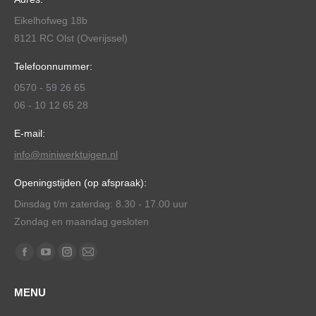
Eikelhofweg 18b
8121 RC Olst (Overijssel)
Telefoonnummer:
0570 - 59 26 65
06 - 10 12 65 28
E-mail:
info@miniwerktuigen.nl
Openingstijden (op afspraak):
Dinsdag t/m zaterdag: 8.30 - 17.00 uur
Zondag en maandag gesloten
Vind ons op:
Facebook
YouTube
Instagram
Mail
page
page
page
page
MENU
opens
opens
opens
opens
in
in
in
in