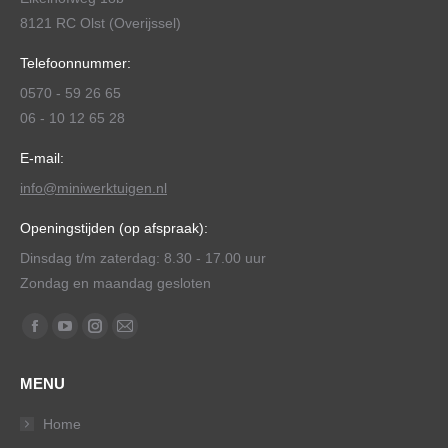
8121 RC Olst (Overijssel)
Telefoonnummer:
0570 - 59 26 65
06 - 10 12 65 28
E-mail:
info@miniwerktuigen.nl
Openingstijden (op afspraak):
Dinsdag t/m zaterdag: 8.30 - 17.00 uur
Zondag en maandag gesloten
Vind ons op:
Facebook
YouTube
Instagram
Mail
page
page
page
page
MENU
opens
opens
opens
opens
in
in
in
in
Home
new
new
new
new