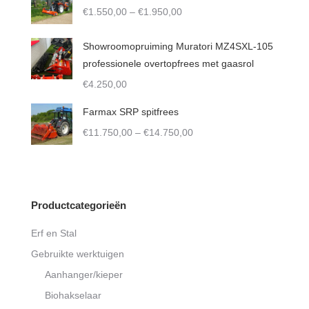
Price
€
1.550,00
–
€
1.950,00
range:
€1.550,00
Showroomopruiming Muratori MZ4SXL-105
through
professionele overtopfrees met gaasrol
€1.950,00
€
4.250,00
Farmax SRP spitfrees
Price
€
11.750,00
–
€
14.750,00
range:
€11.750,00
through
€14.750,00
Productcategorieën
Erf en Stal
Gebruikte werktuigen
Aanhanger/kieper
Biohakselaar