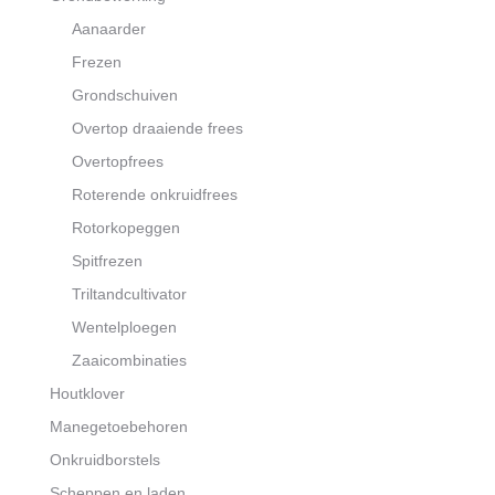
Aanaarder
Frezen
Grondschuiven
Overtop draaiende frees
Overtopfrees
Roterende onkruidfrees
Rotorkopeggen
Spitfrezen
Triltandcultivator
Wentelploegen
Zaaicombinaties
Houtklover
Manegetoebehoren
Onkruidborstels
Scheppen en laden