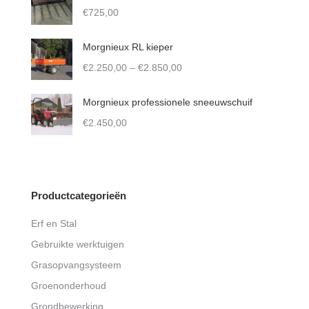
product
through
€
725,00
page
€8.650,00
Morgnieux RL kieper
Price
€
2.250,00
–
€
2.850,00
range:
€2.250,00
Morgnieux professionele sneeuwschuif
through
€
2.450,00
€2.850,00
Productcategorieën
Erf en Stal
Gebruikte werktuigen
Grasopvangsysteem
Groenonderhoud
Grondbewerking