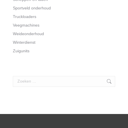
Sportveld onderhoud
Truckloaders
Veegmachines
Weideonderhoud
Winterdienst
Zuigunits
Search: