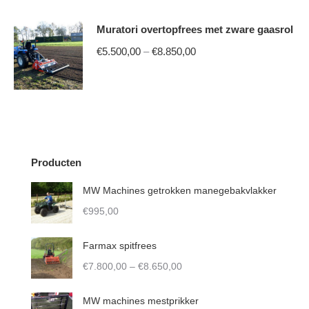
Muratori overtopfrees met zware gaasrol
Price
€
5.500,00
–
€
8.850,00
range:
This
€5.500,00
product
through
has
€8.850,00
multiple
variants.
Producten
The
MW Machines getrokken manegebakvlakker
options
€
995,00
may
be
Farmax spitfrees
chosen
Price
€
7.800,00
–
€
8.650,00
on
range:
the
€7.800,00
MW machines mestprikker