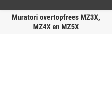
Muratori overtopfrees MZ3X,
Je bent hier:
MZ4X en MZ5X