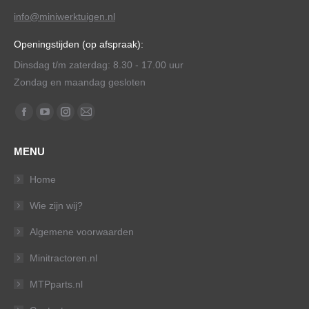
info@miniwerktuigen.nl
Openingstijden (op afspraak):
Dinsdag t/m zaterdag: 8.30 - 17.00 uur
Zondag en maandag gesloten
Vind ons op:
Facebook
YouTube
Instagram
Mail
page
page
page
page
MENU
opens
opens
opens
opens
in
in
in
in
Home
new
new
new
new
Wie zijn wij?
window
window
window
window
Algemene voorwaarden
Minitractoren.nl
MTPparts.nl