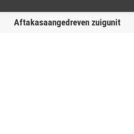
Aftakasaangedreven zuigunit
Je bent hier: