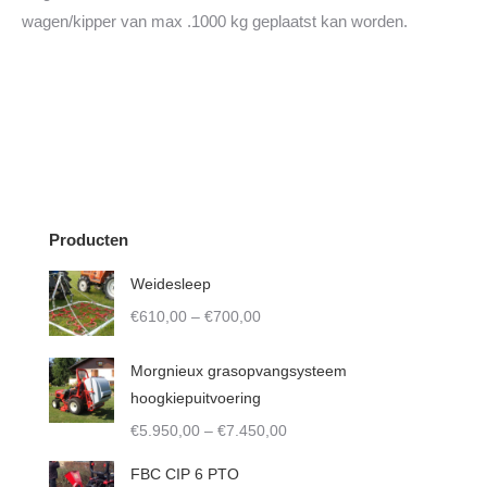
wagen/kipper van max .1000 kg geplaatst kan worden.
Producten
Weidesleep
Price
€
610,00
–
€
700,00
range:
€610,00
Morgnieux grasopvangsysteem
through
hoogkiepuitvoering
€700,00
Price
€
5.950,00
–
€
7.450,00
range:
FBC CIP 6 PTO
€5.950,00