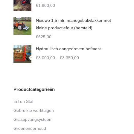
€
1.800,00
through
€7.450,00
Nieuwe 1,5 mtr. manegebakvlakker met
kleine productiefout (hersteld)
€
625,00
Hydraulisch aangedreven hefmast
Price
€
3.000,00
–
€
3.350,00
range:
€3.000,00
through
€3.350,00
Productcategorieën
Erf en Stal
Gebruikte werktuigen
Grasopvangsysteem
Groenonderhoud