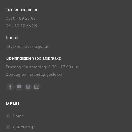
Telefoonnummer:
0570 - 59 26 65
06 - 10 12 65 28
E-mail:
info@miniwerktuigen.nl
Openingstijden (op afspraak):
Dinsdag t/m zaterdag: 8.30 - 17.00 uur
Zondag en maandag gesloten
Vind ons op:
Facebook
YouTube
Instagram
Mail
page
page
page
page
MENU
opens
opens
opens
opens
in
in
in
in
Home
new
new
new
new
Wie zijn wij?
window
window
window
window