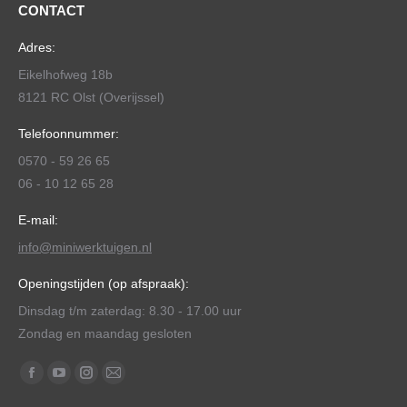
CONTACT
Adres:
Eikelhofweg 18b
8121 RC Olst (Overijssel)
Telefoonnummer:
0570 - 59 26 65
06 - 10 12 65 28
E-mail:
info@miniwerktuigen.nl
Openingstijden (op afspraak):
Dinsdag t/m zaterdag: 8.30 - 17.00 uur
Zondag en maandag gesloten
Vind ons op:
Facebook
YouTube
Instagram
Mail
page
page
page
page