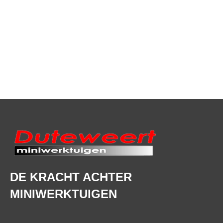
MW Machines transport-
en gigantbakken
Price
€
775,00
–
€
995,00
range:
€775,00
through
€995,00
DE KRACHT ACHTER
MINIWERKTUIGEN