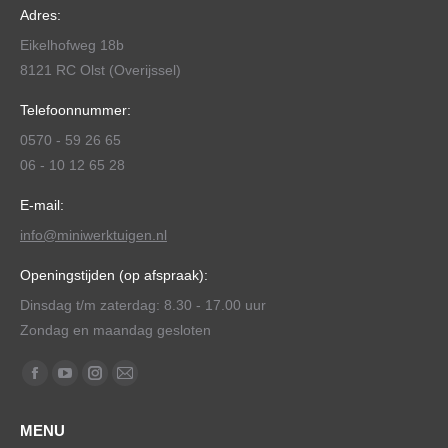
Adres:
Eikelhofweg 18b
8121 RC Olst (Overijssel)
Telefoonnummer:
0570 - 59 26 65
06 - 10 12 65 28
E-mail:
info@miniwerktuigen.nl
Openingstijden (op afspraak):
Dinsdag t/m zaterdag: 8.30 - 17.00 uur
Zondag en maandag gesloten
Vind ons op:
Facebook
YouTube
Instagram
Mail
page
page
page
page
MENU
opens
opens
opens
opens